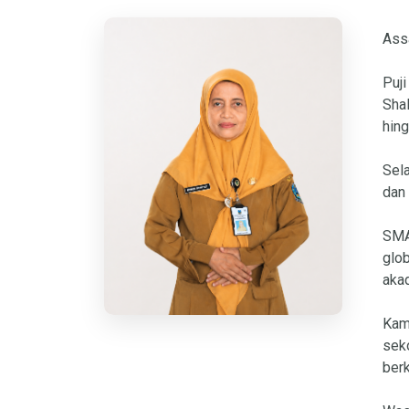
Ass
Puji
Sha
hing
Sela
dan 
SMA
glo
aka
Kami
sek
berk