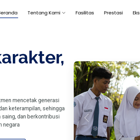
Beranda
Tentang Kami
Fasilitas
Prestasi
Eks
arakter,
tmen mencetak generasi
dan keterampilan, sehingga
saing, dan berkontribusi
Previous
n negara