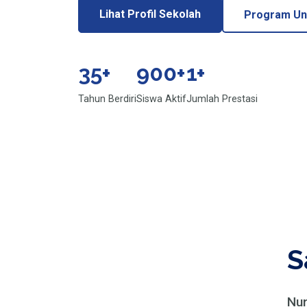
Lihat Profil Sekolah
Program Un
35
+
900
+
1
+
Tahun Berdiri
Siswa Aktif
Jumlah Prestasi
S
Nun