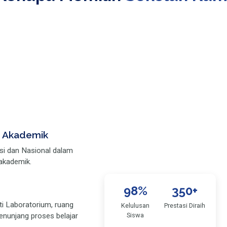
n Akademik
nsi dan Nasional dalam
akademik.
98
%
350
+
ti Laboratorium, ruang
Kelulusan
Prestasi Diraih
menunjang proses belajar
Siswa